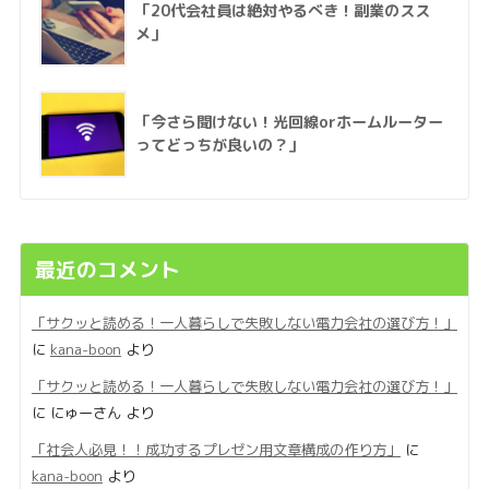
「20代会社員は絶対やるべき！副業のスス
メ」
「今さら聞けない！光回線orホームルーター
ってどっちが良いの？」
最近のコメント
「サクッと読める！一人暮らしで失敗しない電力会社の選び方！」
に
kana-boon
より
「サクッと読める！一人暮らしで失敗しない電力会社の選び方！」
に
にゅーさん
より
「社会人必見！！成功するプレゼン用文章構成の作り方」
に
kana-boon
より