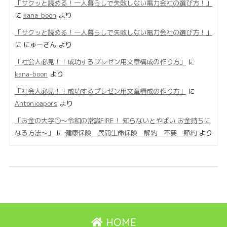
「サクッと読める！一人暮らしで失敗しない電力会社の選び方！」
に
kana-boon
より
「サクッと読める！一人暮らしで失敗しない電力会社の選び方！」
に
にゅーさん
より
「社会人必見！！成功するプレゼン用文章構成の作り方」
に
kana-boon
より
「社会人必見！！成功するプレゼン用文章構成の作り方」
に
Antonioapors
より
「お金の大学①〜令和の常識FIRE！ 知らないとやばい お金持ちに
なる方法〜」
に
健康保険 民間生命保険 解約 不要 節約
より
HOME