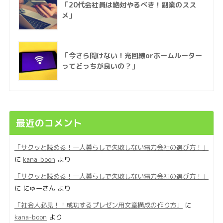
「20代会社員は絶対やるべき！副業のスス
メ」
「今さら聞けない！光回線orホームルーター
ってどっちが良いの？」
最近のコメント
「サクッと読める！一人暮らしで失敗しない電力会社の選び方！」
に
kana-boon
より
「サクッと読める！一人暮らしで失敗しない電力会社の選び方！」
に
にゅーさん
より
「社会人必見！！成功するプレゼン用文章構成の作り方」
に
kana-boon
より