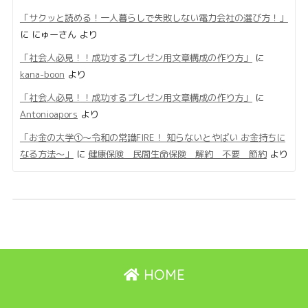
「サクッと読める！一人暮らしで失敗しない電力会社の選び方！」
に
にゅーさん
より
「社会人必見！！成功するプレゼン用文章構成の作り方」
に
kana-boon
より
「社会人必見！！成功するプレゼン用文章構成の作り方」
に
Antonioapors
より
「お金の大学①〜令和の常識FIRE！ 知らないとやばい お金持ちに
なる方法〜」
に
健康保険 民間生命保険 解約 不要 節約
より
HOME