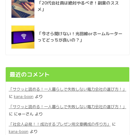
「20代会社員は絶対やるべき！副業のスス
メ」
「今さら聞けない！光回線orホームルーター
ってどっちが良いの？」
最近のコメント
「サクッと読める！一人暮らしで失敗しない電力会社の選び方！」
に
kana-boon
より
「サクッと読める！一人暮らしで失敗しない電力会社の選び方！」
に
にゅーさん
より
「社会人必見！！成功するプレゼン用文章構成の作り方」
に
kana-boon
より