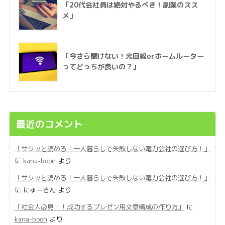
「20代会社員は絶対やるべき！副業のスス
メ」
「今さら聞けない！光回線orホームルーター
ってどっちが良いの？」
最近のコメント
「サクッと読める！一人暮らしで失敗しない電力会社の選び方！」
に
kana-boon
より
「サクッと読める！一人暮らしで失敗しない電力会社の選び方！」
に
にゅーさん
より
「社会人必見！！成功するプレゼン用文章構成の作り方」
に
kana-boon
より