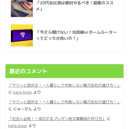
「20代会社員は絶対やるべき！副業のスス
メ」
「今さら聞けない！光回線orホームルーター
ってどっちが良いの？」
最近のコメント
「サクッと読める！一人暮らしで失敗しない電力会社の選び方！」
に
kana-boon
より
「サクッと読める！一人暮らしで失敗しない電力会社の選び方！」
に
にゅーさん
より
「社会人必見！！成功するプレゼン用文章構成の作り方」
に
kana-boon
より