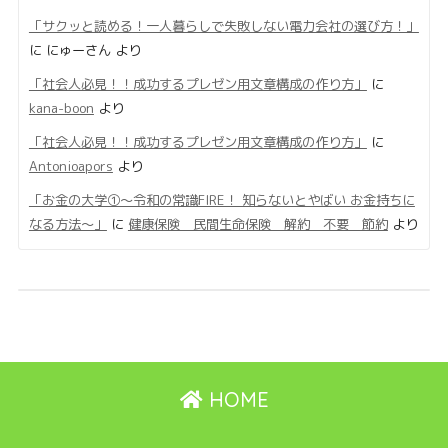
「サクッと読める！一人暮らしで失敗しない電力会社の選び方！」
に
にゅーさん
より
「社会人必見！！成功するプレゼン用文章構成の作り方」
に
kana-boon
より
「社会人必見！！成功するプレゼン用文章構成の作り方」
に
Antonioapors
より
「お金の大学①〜令和の常識FIRE！ 知らないとやばい お金持ちに
なる方法〜」
に
健康保険 民間生命保険 解約 不要 節約
より
HOME