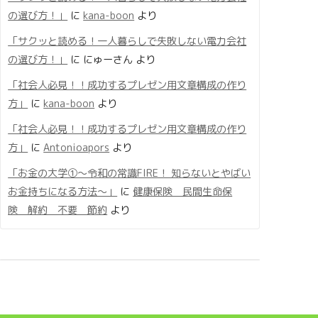
の選び方！」
に
kana-boon
より
「サクッと読める！一人暮らしで失敗しない電力会社
の選び方！」
に
にゅーさん
より
「社会人必見！！成功するプレゼン用文章構成の作り
方」
に
kana-boon
より
「社会人必見！！成功するプレゼン用文章構成の作り
方」
に
Antonioapors
より
「お金の大学①〜令和の常識FIRE！ 知らないとやばい
お金持ちになる方法〜」
に
健康保険 民間生命保
険 解約 不要 節約
より