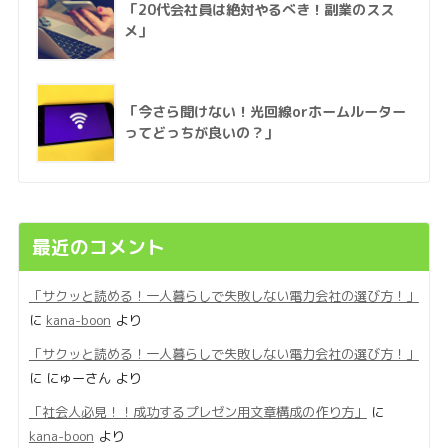
「20代会社員は絶対やるべき！副業のスス
メ」
「今さら聞けない！光回線orホームルーター
ってどっちが良いの？」
最近のコメント
「サクッと読める！一人暮らしで失敗しない電力会社の選び方！」
に
kana-boon
より
「サクッと読める！一人暮らしで失敗しない電力会社の選び方！」
に
にゅーさん
より
「社会人必見！！成功するプレゼン用文章構成の作り方」
に
kana-boon
より