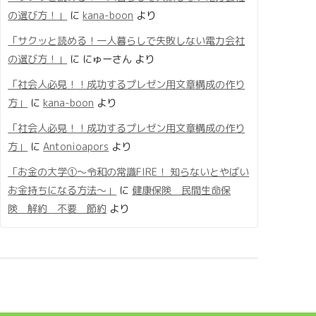
の選び方！」
に
kana-boon
より
「サクッと読める！一人暮らしで失敗しない電力会社
の選び方！」
に
にゅーさん
より
「社会人必見！！成功するプレゼン用文章構成の作り
方」
に
kana-boon
より
「社会人必見！！成功するプレゼン用文章構成の作り
方」
に
Antonioapors
より
「お金の大学①〜令和の常識FIRE！ 知らないとやばい
お金持ちになる方法〜」
に
健康保険 民間生命保
険 解約 不要 節約
より