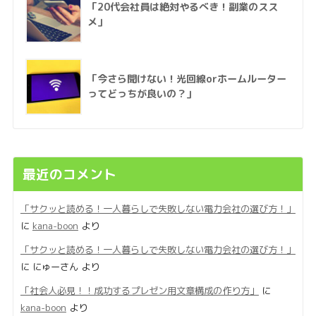
「20代会社員は絶対やるべき！副業のスス
メ」
「今さら聞けない！光回線orホームルーター
ってどっちが良いの？」
最近のコメント
「サクッと読める！一人暮らしで失敗しない電力会社の選び方！」
に
kana-boon
より
「サクッと読める！一人暮らしで失敗しない電力会社の選び方！」
に
にゅーさん
より
「社会人必見！！成功するプレゼン用文章構成の作り方」
に
kana-boon
より