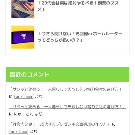
「20代会社員は絶対やるべき！副業のスス
メ」
「今さら聞けない！光回線orホームルーター
ってどっちが良いの？」
最近のコメント
「サクッと読める！一人暮らしで失敗しない電力会社の選び方！」
に
kana-boon
より
「サクッと読める！一人暮らしで失敗しない電力会社の選び方！」
に
にゅーさん
より
「社会人必見！！成功するプレゼン用文章構成の作り方」
に
kana-boon
より