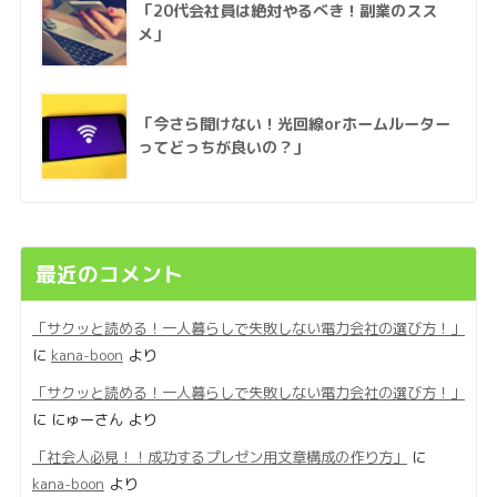
「20代会社員は絶対やるべき！副業のスス
メ」
「今さら聞けない！光回線orホームルーター
ってどっちが良いの？」
最近のコメント
「サクッと読める！一人暮らしで失敗しない電力会社の選び方！」
に
kana-boon
より
「サクッと読める！一人暮らしで失敗しない電力会社の選び方！」
に
にゅーさん
より
「社会人必見！！成功するプレゼン用文章構成の作り方」
に
kana-boon
より