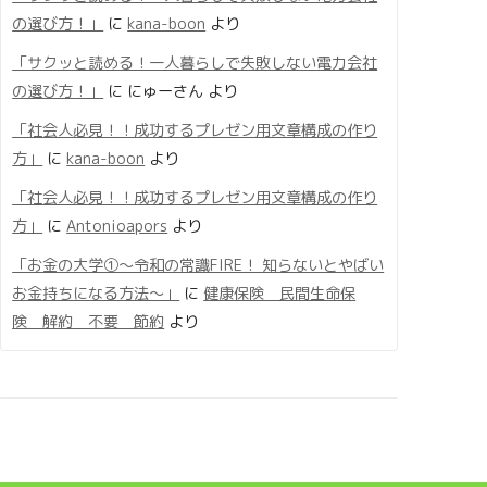
の選び方！」
に
kana-boon
より
「サクッと読める！一人暮らしで失敗しない電力会社
の選び方！」
に
にゅーさん
より
「社会人必見！！成功するプレゼン用文章構成の作り
方」
に
kana-boon
より
「社会人必見！！成功するプレゼン用文章構成の作り
方」
に
Antonioapors
より
「お金の大学①〜令和の常識FIRE！ 知らないとやばい
お金持ちになる方法〜」
に
健康保険 民間生命保
険 解約 不要 節約
より