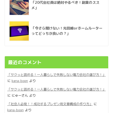
「20代会社員は絶対やるべき！副業のスス
メ」
「今さら聞けない！光回線orホームルーター
ってどっちが良いの？」
最近のコメント
「サクッと読める！一人暮らしで失敗しない電力会社の選び方！」
に
kana-boon
より
「サクッと読める！一人暮らしで失敗しない電力会社の選び方！」
に
にゅーさん
より
「社会人必見！！成功するプレゼン用文章構成の作り方」
に
kana-boon
より