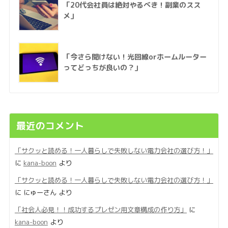
「20代会社員は絶対やるべき！副業のスス
メ」
「今さら聞けない！光回線orホームルーター
ってどっちが良いの？」
最近のコメント
「サクッと読める！一人暮らしで失敗しない電力会社の選び方！」
に
kana-boon
より
「サクッと読める！一人暮らしで失敗しない電力会社の選び方！」
に
にゅーさん
より
「社会人必見！！成功するプレゼン用文章構成の作り方」
に
kana-boon
より