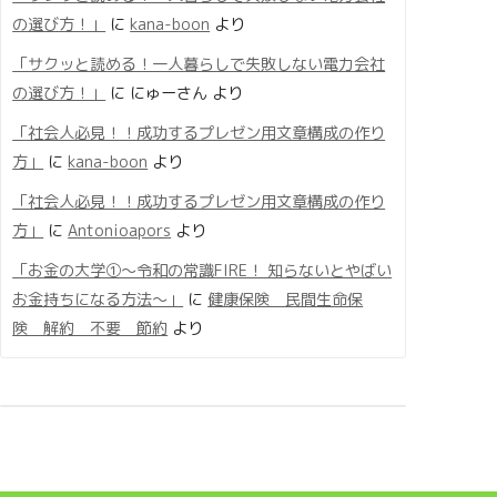
の選び方！」
に
kana-boon
より
「サクッと読める！一人暮らしで失敗しない電力会社
の選び方！」
に
にゅーさん
より
「社会人必見！！成功するプレゼン用文章構成の作り
方」
に
kana-boon
より
「社会人必見！！成功するプレゼン用文章構成の作り
方」
に
Antonioapors
より
「お金の大学①〜令和の常識FIRE！ 知らないとやばい
お金持ちになる方法〜」
に
健康保険 民間生命保
険 解約 不要 節約
より