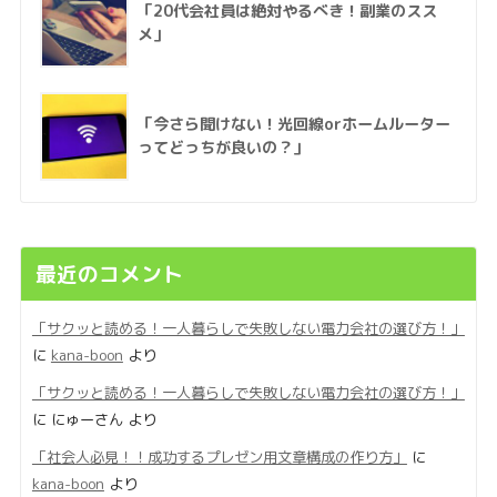
「20代会社員は絶対やるべき！副業のスス
メ」
「今さら聞けない！光回線orホームルーター
ってどっちが良いの？」
最近のコメント
「サクッと読める！一人暮らしで失敗しない電力会社の選び方！」
に
kana-boon
より
「サクッと読める！一人暮らしで失敗しない電力会社の選び方！」
に
にゅーさん
より
「社会人必見！！成功するプレゼン用文章構成の作り方」
に
kana-boon
より