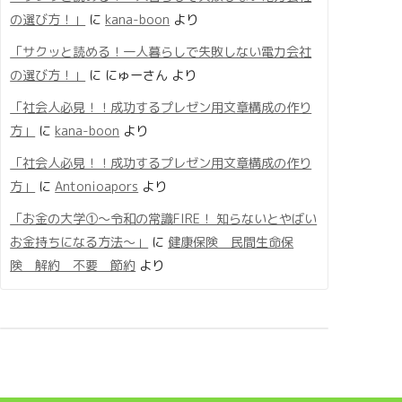
の選び方！」
に
kana-boon
より
「サクッと読める！一人暮らしで失敗しない電力会社
の選び方！」
に
にゅーさん
より
「社会人必見！！成功するプレゼン用文章構成の作り
方」
に
kana-boon
より
「社会人必見！！成功するプレゼン用文章構成の作り
方」
に
Antonioapors
より
「お金の大学①〜令和の常識FIRE！ 知らないとやばい
お金持ちになる方法〜」
に
健康保険 民間生命保
険 解約 不要 節約
より