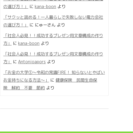
の選び方！」
に
kana-boon
より
「サクッと読める！一人暮らしで失敗しない電力会社
の選び方！」
に
にゅーさん
より
「社会人必見！！成功するプレゼン用文章構成の作り
方」
に
kana-boon
より
「社会人必見！！成功するプレゼン用文章構成の作り
方」
に
Antonioapors
より
「お金の大学①〜令和の常識FIRE！ 知らないとやばい
お金持ちになる方法〜」
に
健康保険 民間生命保
険 解約 不要 節約
より