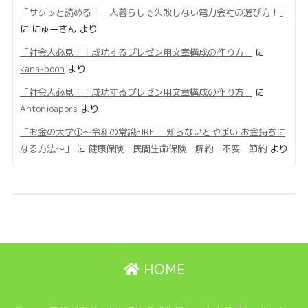
「サクッと読める！一人暮らしで失敗しない電力会社の選び方！」
に
にゅーさん
より
「社会人必見！！成功するプレゼン用文章構成の作り方」
に
kana-boon
より
「社会人必見！！成功するプレゼン用文章構成の作り方」
に
Antonioapors
より
「お金の大学①〜令和の常識FIRE！ 知らないとやばい お金持ちに
なる方法〜」
に
健康保険 民間生命保険 解約 不要 節約
より
HOME