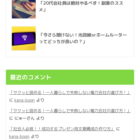
「20代会社員は絶対やるべき！副業のスス
メ」
「今さら聞けない！光回線orホームルーター
ってどっちが良いの？」
最近のコメント
「サクッと読める！一人暮らしで失敗しない電力会社の選び方！」
に
kana-boon
より
「サクッと読める！一人暮らしで失敗しない電力会社の選び方！」
に
にゅーさん
より
「社会人必見！！成功するプレゼン用文章構成の作り方」
に
kana-boon
より