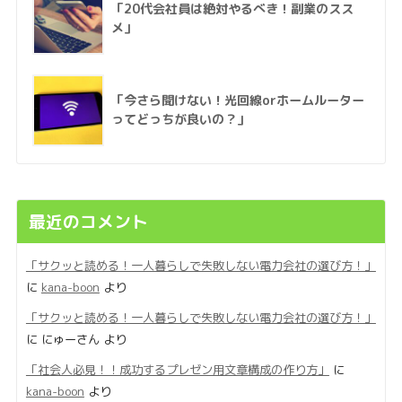
「20代会社員は絶対やるべき！副業のスス
メ」
「今さら聞けない！光回線orホームルーター
ってどっちが良いの？」
最近のコメント
「サクッと読める！一人暮らしで失敗しない電力会社の選び方！」
に
kana-boon
より
「サクッと読める！一人暮らしで失敗しない電力会社の選び方！」
に
にゅーさん
より
「社会人必見！！成功するプレゼン用文章構成の作り方」
に
kana-boon
より