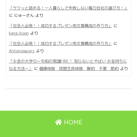
「サクッと読める！一人暮らしで失敗しない電力会社の選び方！」
に
にゅーさん
より
「社会人必見！！成功するプレゼン用文章構成の作り方」
に
kana-boon
より
「社会人必見！！成功するプレゼン用文章構成の作り方」
に
Antonioapors
より
「お金の大学①〜令和の常識FIRE！ 知らないとやばい お金持ちに
なる方法〜」
に
健康保険 民間生命保険 解約 不要 節約
より
HOME