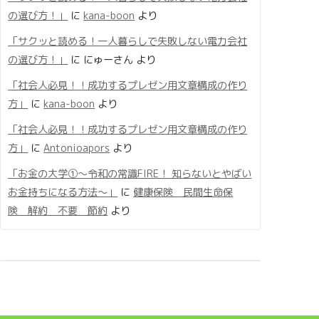
の選び方！」
に
kana-boon
より
「サクッと読める！一人暮らしで失敗しない電力会社
の選び方！」
に
にゅーさん
より
「社会人必見！！成功するプレゼン用文章構成の作り
方」
に
kana-boon
より
「社会人必見！！成功するプレゼン用文章構成の作り
方」
に
Antonioapors
より
「お金の大学①〜令和の常識FIRE！ 知らないとやばい
お金持ちになる方法〜」
に
健康保険 民間生命保
険 解約 不要 節約
より