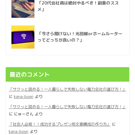
「20代会社員は絶対やるべき！副業のスス
メ」
「今さら聞けない！光回線orホームルーター
ってどっちが良いの？」
最近のコメント
「サクッと読める！一人暮らしで失敗しない電力会社の選び方！」
に
kana-boon
より
「サクッと読める！一人暮らしで失敗しない電力会社の選び方！」
に
にゅーさん
より
「社会人必見！！成功するプレゼン用文章構成の作り方」
に
kana-boon
より