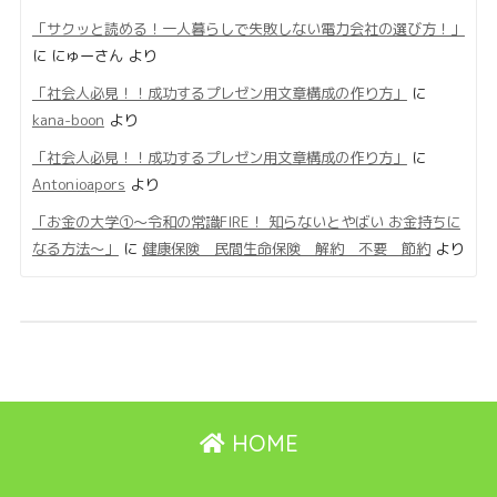
「サクッと読める！一人暮らしで失敗しない電力会社の選び方！」
に
にゅーさん
より
「社会人必見！！成功するプレゼン用文章構成の作り方」
に
kana-boon
より
「社会人必見！！成功するプレゼン用文章構成の作り方」
に
Antonioapors
より
「お金の大学①〜令和の常識FIRE！ 知らないとやばい お金持ちに
なる方法〜」
に
健康保険 民間生命保険 解約 不要 節約
より
HOME