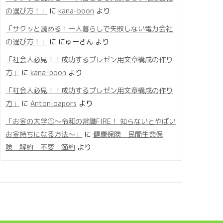
の選び方！」
に
kana-boon
より
「サクッと読める！一人暮らしで失敗しない電力会社
の選び方！」
に
にゅーさん
より
「社会人必見！！成功するプレゼン用文章構成の作り
方」
に
kana-boon
より
「社会人必見！！成功するプレゼン用文章構成の作り
方」
に
Antonioapors
より
「お金の大学①〜令和の常識FIRE！ 知らないとやばい
お金持ちになる方法〜」
に
健康保険 民間生命保
険 解約 不要 節約
より