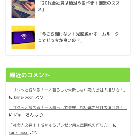
「20代会社員は絶対やるべき！副業のスス
メ」
「今さら聞けない！光回線orホームルーター
ってどっちが良いの？」
最近のコメント
「サクッと読める！一人暮らしで失敗しない電力会社の選び方！」
に
kana-boon
より
「サクッと読める！一人暮らしで失敗しない電力会社の選び方！」
に
にゅーさん
より
「社会人必見！！成功するプレゼン用文章構成の作り方」
に
kana-boon
より