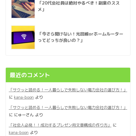
「20代会社員は絶対やるべき！副業のスス
メ」
「今さら聞けない！光回線orホームルーター
ってどっちが良いの？」
最近のコメント
「サクッと読める！一人暮らしで失敗しない電力会社の選び方！」
に
kana-boon
より
「サクッと読める！一人暮らしで失敗しない電力会社の選び方！」
に
にゅーさん
より
「社会人必見！！成功するプレゼン用文章構成の作り方」
に
kana-boon
より