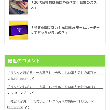
「20代会社員は絶対やるべき！副業のスス
メ」
「今さら聞けない！光回線orホームルーター
ってどっちが良いの？」
最近のコメント
「サクッと読める！一人暮らしで失敗しない電力会社の選び方！」
に
kana-boon
より
「サクッと読める！一人暮らしで失敗しない電力会社の選び方！」
に
にゅーさん
より
「社会人必見！！成功するプレゼン用文章構成の作り方」
に
kana-boon
より