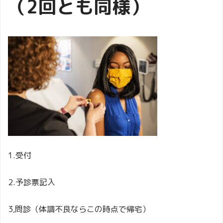
（2回とも同様）
1.受付
2.予診票記入
3,問診（体調不良ならこの時点で帰宅）