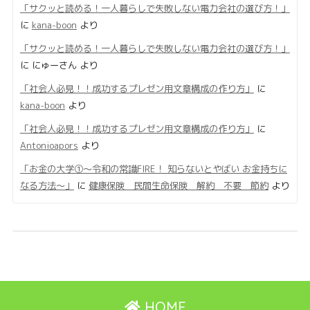
「サクッと読める！一人暮らしで失敗しない電力会社の選び方！」
に
kana-boon
より
「サクッと読める！一人暮らしで失敗しない電力会社の選び方！」
に
にゅーさん
より
「社会人必見！！成功するプレゼン用文章構成の作り方」
に
kana-boon
より
「社会人必見！！成功するプレゼン用文章構成の作り方」
に
Antonioapors
より
「お金の大学①〜令和の常識FIRE！ 知らないとやばい お金持ちに
なる方法〜」
に
健康保険 民間生命保険 解約 不要 節約
より
HOME