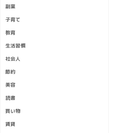
副業
子育て
教育
生活習慣
社会人
節約
美容
読書
買い物
賃貸