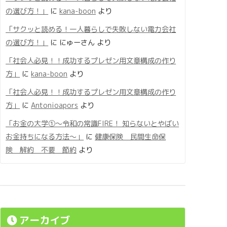
の選び方！」
に
kana-boon
より
「サクッと読める！一人暮らしで失敗しない電力会社
の選び方！」
に
にゅーさん
より
「社会人必見！！成功するプレゼン用文章構成の作り
方」
に
kana-boon
より
「社会人必見！！成功するプレゼン用文章構成の作り
方」
に
Antonioapors
より
「お金の大学①〜令和の常識FIRE！ 知らないとやばい
お金持ちになる方法〜」
に
健康保険 民間生命保
険 解約 不要 節約
より
アーカイブ