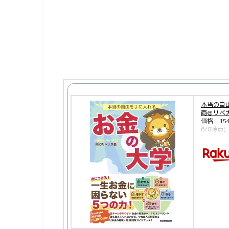
本当の自
両＠リベ大
価格：15
6/8時点)