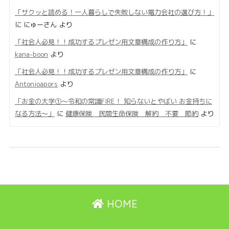
「サクッと読める！一人暮らしで失敗しない電力会社の選び方！」
に
にゅーさん
より
「社会人必見！！成功するプレゼン用文章構成の作り方」
に
kana-boon
より
「社会人必見！！成功するプレゼン用文章構成の作り方」
に
Antonioapors
より
「お金の大学①〜令和の常識FIRE！ 知らないとやばい お金持ちに
なる方法〜」
に
健康保険 民間生命保険 解約 不要 節約
より
HOME