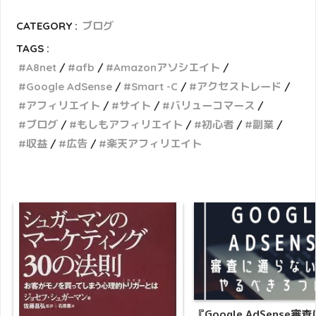
CATEGORY :
ブログ
TAGS :
A8net
afb
Amazonアソシエイト
Google AdSense
Smart -C
アクセストレード
アフィリエイト
サイト
バリューコマース
ブログ
もしもアフィリエイト
初心者
副業
収益
広告
楽天アフィリエイト
『Google AdSense審